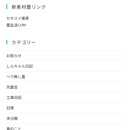
新素材畳リンク
セキスイ美草
畳生活COM
カテゴリー
お知らせ
しんちゃん日記
へり無し畳
光畳会
工事日記
日常
未分類
畳のこと